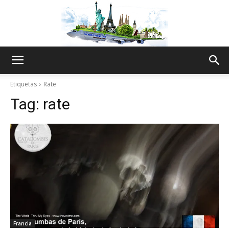
The
Etiquetas
Rate
Tag:
rate
World
Thru
My
Francia