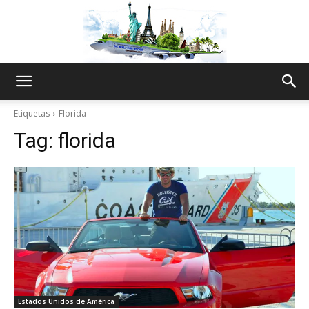
The
Etiquetas
Florida
Tag:
florida
World
Thru
My
Estados Unidos de América