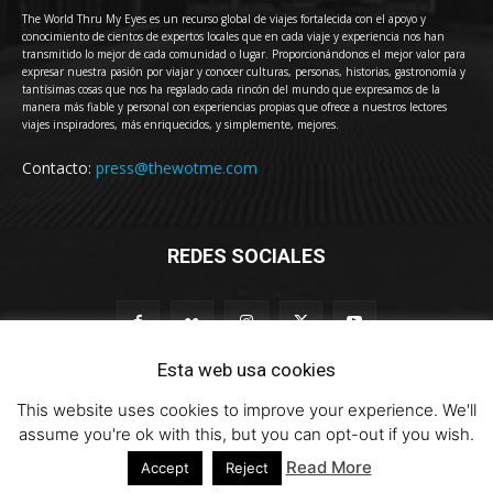
The World Thru My Eyes es un recurso global de viajes fortalecida con el apoyo y
conocimiento de cientos de expertos locales que en cada viaje y experiencia nos han
transmitido lo mejor de cada comunidad o lugar. Proporcionándonos el mejor valor para
expresar nuestra pasión por viajar y conocer culturas, personas, historias, gastronomía y
tantísimas cosas que nos ha regalado cada rincón del mundo que expresamos de la
manera más fiable y personal con experiencias propias que ofrece a nuestros lectores
viajes inspiradores, más enriquecidos, y simplemente, mejores.
Contacto:
press@thewotme.com
REDES SOCIALES
Esta web usa cookies
This website uses cookies to improve your experience. We'll
© 2011-2023 The World Thru My Eyes - Travel Magazine (Versión 4.0)
assume you're ok with this, but you can opt-out if you wish.
Read More
Accept
Reject
HOME
thewotme@TV
Sobre Nosotros
Contacto