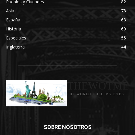
Pueblos y Ciudades
82
Asia
78
España
63
História
60
Especiales
55
Inglaterra
44
THEWOTME
THE WORLD THRU MY EYES
SOBRE NOSOTROS