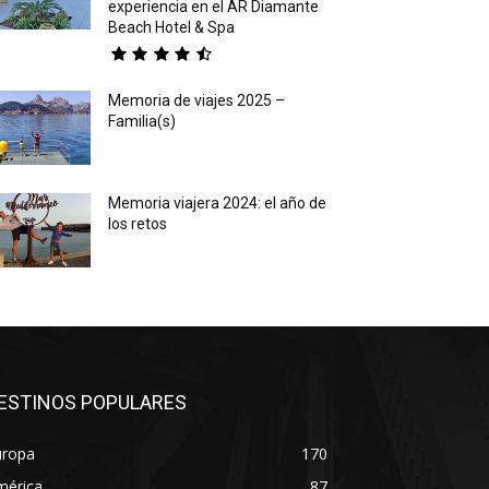
experiencia en el AR Diamante
Beach Hotel & Spa
Memoria de viajes 2025 –
Familia(s)
Memoria viajera 2024: el año de
los retos
ESTINOS POPULARES
uropa
170
mérica
87