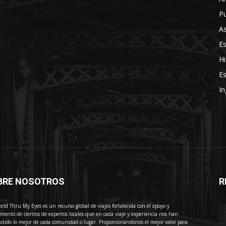
Pu
As
E
Hi
Es
In
BRE NOSOTROS
R
E
rld Thru My Eyes es un recurso global de viajes fortalecida con el apoyo y
miento de cientos de expertos locales que en cada viaje y experiencia nos han
itido lo mejor de cada comunidad o lugar. Proporcionándonos el mejor valor para