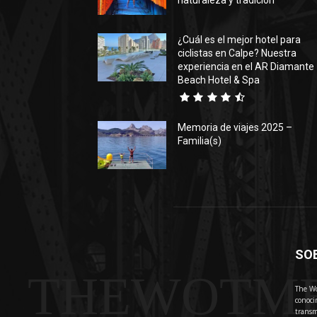
naturaleza y tradición
¿Cuál es el mejor hotel para
ciclistas en Calpe? Nuestra
experiencia en el AR Diamante
Beach Hotel & Spa
Memoria de viajes 2025 –
Familia(s)
SO
THEWOTM
The Wo
conoci
transm