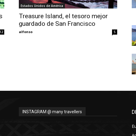
Thru
Estados Unidos de América
s
Treasure Island, el tesoro mejor
guardado de San Francisco
alfonso
12
5
My
Eyes
D
INSTAGRAM @ many travellers
E
A