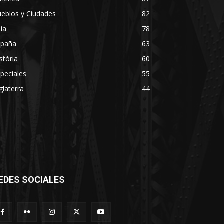
eblos y Ciudades
82
ia
78
spaña
63
stória
60
peciales
55
glaterra
44
EDES SOCIALES