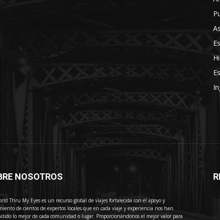
Pu
As
E
Hi
Es
In
BRE NOSOTROS
R
E
rld Thru My Eyes es un recurso global de viajes fortalecida con el apoyo y
miento de cientos de expertos locales que en cada viaje y experiencia nos han
itido lo mejor de cada comunidad o lugar. Proporcionándonos el mejor valor para