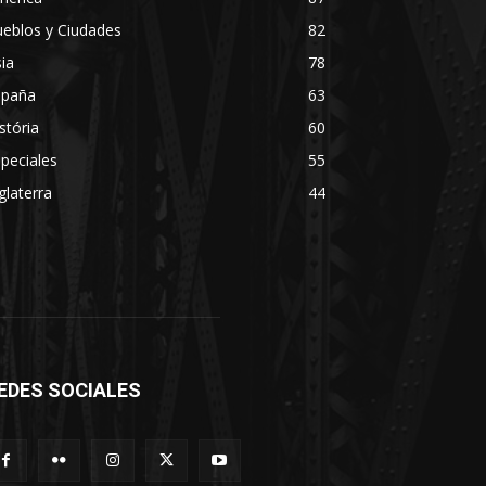
eblos y Ciudades
82
ia
78
spaña
63
stória
60
peciales
55
glaterra
44
EDES SOCIALES