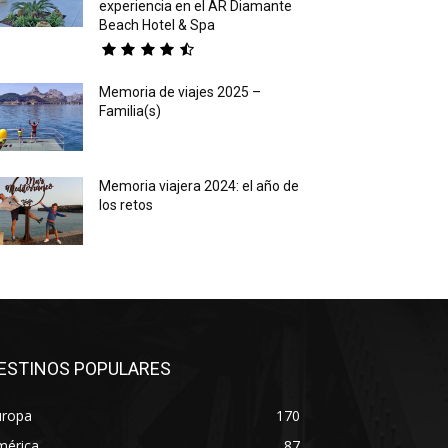
experiencia en el AR Diamante
Beach Hotel & Spa
Memoria de viajes 2025 –
Familia(s)
Memoria viajera 2024: el año de
los retos
ESTINOS POPULARES
uropa
170
mérica
87