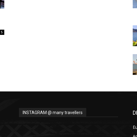
Thru
5
My
Eyes
D
INSTAGRAM @ many travellers
E
A