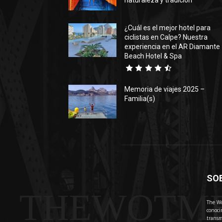
naturaleza y tradición
¿Cuál es el mejor hotel para
ciclistas en Calpe? Nuestra
experiencia en el AR Diamante
Beach Hotel & Spa
Memoria de viajes 2025 –
Familia(s)
SO
THEWOTM
The Wo
conoci
transm