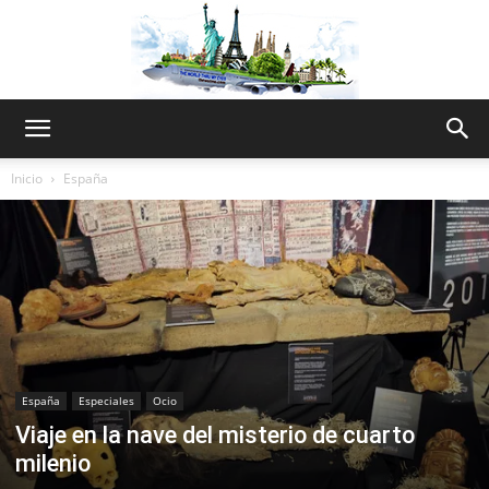
The
Inicio
España
World
Thru
España
Especiales
Ocio
Viaje en la nave del misterio de cuarto
My
milenio