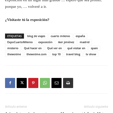
porque yo, … volveré a ir.
¿Visitaste tú la exposición?
ETIQUETAS
blog de viajes
cuarto milenio
españa
ExpoCuartoMilenio
exposición
iker jiménez
madrid
misterio
Qué hacer en
Qué ver en
qué visitar en
spain
thewotme
thewotme.com
top 10
travel blog
tv show
Artículo anterior
Artículo siguiente