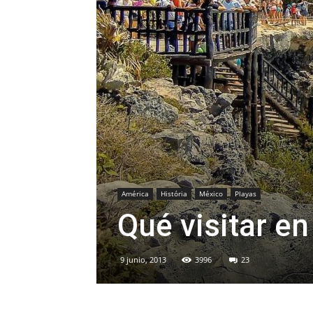
América
História
México
Playas
Qué visitar e
9 junio, 2013
3996
23