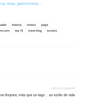
catán
historia
mexico
playa
me.com
top 10
travel blog
turismo
Artículo siguiente
ton Keynes, más que un lago … un estilo de vida