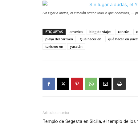
Sin lugar a dudas, el Yucatán ofrece todo lo que necesitas, … pl
ETIQUETAS
america
blog de viajes
cancún
c
playa del carmen
Qué hacer en
qué hacer en yuca
turismo en
yucatán
Artículo anterior
Templo de Segesta en Sicilia, el templo de los 