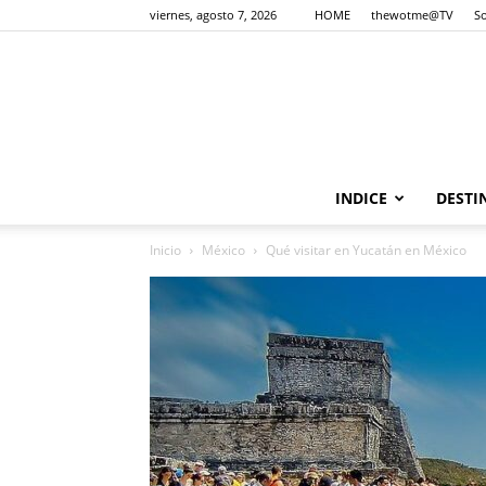
viernes, agosto 7, 2026
HOME
thewotme@TV
S
INDICE
DESTI
Inicio
México
Qué visitar en Yucatán en México