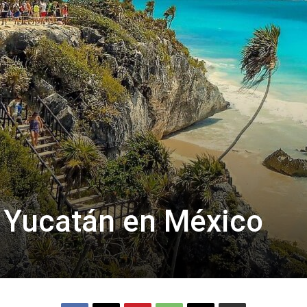
Thru
My
Eyes
n Yucatán en México