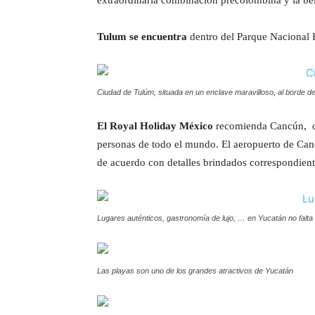
extraordinaria combinación precolombina y la bel
Tulum se encuentra
dentro del Parque Nacional 
Ciudad de Tulúm, situada en un enclave maravilloso, al borde d
El Royal Holiday México
recomienda Cancún, co
personas de todo el mundo. El aeropuerto de Canc
de acuerdo con detalles brindados correspondien
Lugares auténticos, gastronomía de lujo, … en Yucatán no falta
Las playas son uno de los grandes atractivos de Yucatán