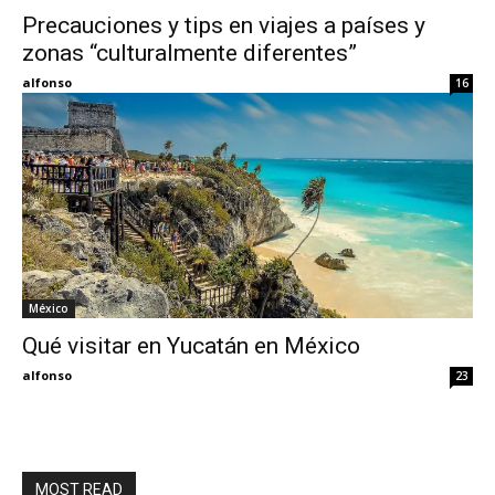
Precauciones y tips en viajes a países y
zonas “culturalmente diferentes”
Eyes
alfonso
16
México
Qué visitar en Yucatán en México
alfonso
23
MOST READ