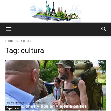
The
Etiquetas
Cultura
Tag:
cultura
World
Thru
My
Especiales