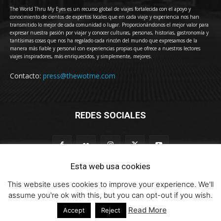
The World Thru My Eyes es un recurso global de viajes fortalecida con el apoyo y
conocimiento de cientos de expertos locales que en cada viaje y experiencia nos han
transmitido lo mejor de cada comunidad o lugar. Proporcionándonos el mejor valor para
expresar nuestra pasión por viajar y conocer culturas, personas, historias, gastronomía y
tantísimas cosas que nos ha regalado cada rincón del mundo que expresamos de la
manera más fiable y personal con experiencias propias que ofrece a nuestros lectores
viajes inspiradores, más enriquecidos, y simplemente, mejores.
Contacto:
press@thewotme.com
REDES SOCIALES
Esta web usa cookies
This website uses cookies to improve your experience. We'll
© 2011-2023 The World Thru My Eyes - Travel Magazine (Versión 4.0)
assume you're ok with this, but you can opt-out if you wish.
Read More
Accept
Reject
HOME
thewotme@TV
Sobre Nosotros
Contacto