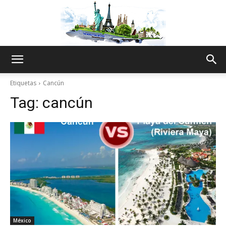
The
Etiquetas
Cancún
Tag:
cancún
World
Thru
My
México