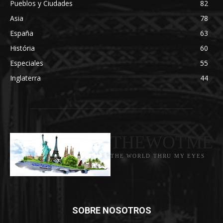
Pueblos y Ciudades
82
Asia
78
España
63
História
60
Especiales
55
Inglaterra
44
THEWOTME
THE WORLD THRU MY EYES
SOBRE NOSOTROS