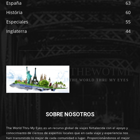
España
63
História
60
Especiales
55
Inglaterra
44
THEWOTME
THE WORLD THRU MY EYES
SOBRE NOSOTROS
The World Thru My Eyes es un recurso global de viajes fortalecida con el apoyo y
conocimiento de cientos de expertos locales que en cada viaje y experiencia nos
han transmitido lo mejor de cada comunidad o lugar. Proporcionándonos el mejor