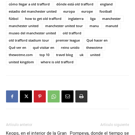
cómo llegar a old trafford
dónde está old trafford
england
estadio del manchester united
europa
europe
football
fútbol
how to get old trafford
inglaterra
liga
manchester
manchester united
manchester united tour
manu
manutd
museo del manchester united
old trafford
old trafford stadium tour
premier league
Qué hacer en
Qué ver en
qué visitar en
reino unido
thewotme
thewotme.com
top 10
travel blog
uk
united
united kingdom
where is old trafford
Artículo anterior
Artículo siguiente
Keops, en el interior de la Gran
Pompeya, donde el tiempo se