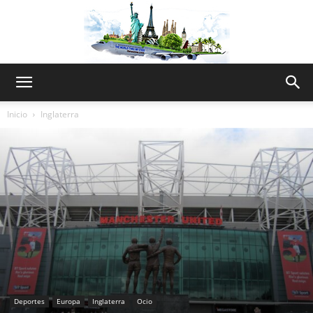
The
Inicio
Inglaterra
World
Thru
My
Deportes
Europa
Inglaterra
Ocio