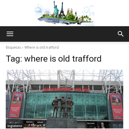
The
Etiquetas
Where is old trafford
Tag:
where is old trafford
World
Thru
My
Inglaterra