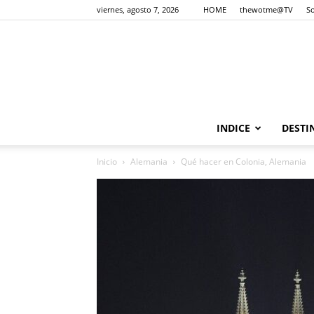
viernes, agosto 7, 2026
HOME
thewotme@TV
S
INDICE
DESTI
Inicio
Alemania
Qué hacer en Colonia, Alemania