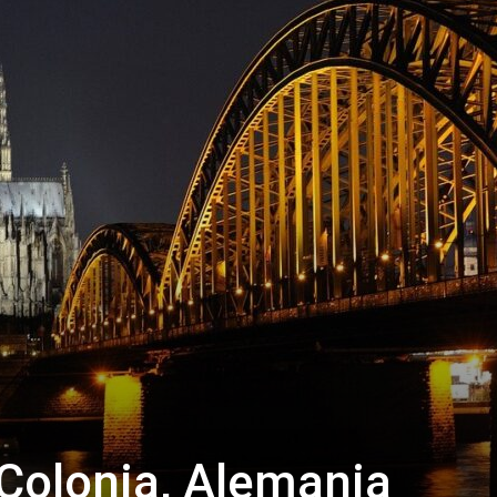
Thru
My
Eyes
Colonia, Alemania