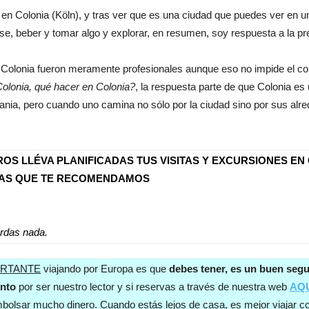
jo en Colonia (Köln), y tras ver que es una ciudad que puedes ver en 
arse, beber y tomar algo y explorar, en resumen, soy respuesta a la p
e Colonia fueron meramente profesionales aunque eso no impide el cono
Colonia, qué hacer en Colonia?
, la respuesta parte de que
Colonia es 
nia, pero cuando uno camina no sólo por la ciudad sino por sus alre
S LLÉVA PLANIFICADAS TUS VISITAS Y EXCURSIONES EN
LAS QUE TE RECOMENDAMOS
erdas nada.
ORTANTE
viajando por Europa es que
debes tener, es un buen segu
nto
por ser nuestro lector y si reservas a través de nuestra web
AQ
bolsar mucho dinero. Cuando estás lejos de casa, es mejor viajar con