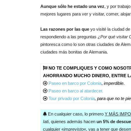
Aunque sólo he estado una vez
, y por traba
mejores lugares para ver y visitar, comer, aloj
Las razones por las que
yo visité la ciudad d
respondiendo a las preguntas
¿Por qué visitar 
pintoresca como lo son otras ciudades de Alema
ciudades más bonitas de Alemania.
NO TE COMPLIQUES Y COMO NOSOTRO
AHORRANDO MUCHO DINERO, ENTRE 
Paseo en barco por Colonia
,
imperdible
.
Paseo en barco al atardecer.
Tour privado por Colonia
, para que no te pi
En cualquier caso, lo primero
Y MÁS IMP
Iati
, quienes además hacen
un 5% de descue
cualquier «
imprevisto
«, vas a tener que desem