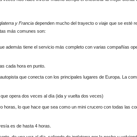
glaterra y Francia
dependen mucho del trayecto o viaje que se esté re
rutas más comunes son:
que además tiene el servicio más completo con varias compañías oper
as cada hora en punto.
 autopista que conecta con los principales lugares de Europa. La co
ue opera dos veces al día (ida y vuelta dos veces)
tro horas, lo que hace que sea como un mini crucero con todas las 
vesía es de hasta 4 horas.
rto, de una vez al día, saliendo de inglaterra por la noche y volviend