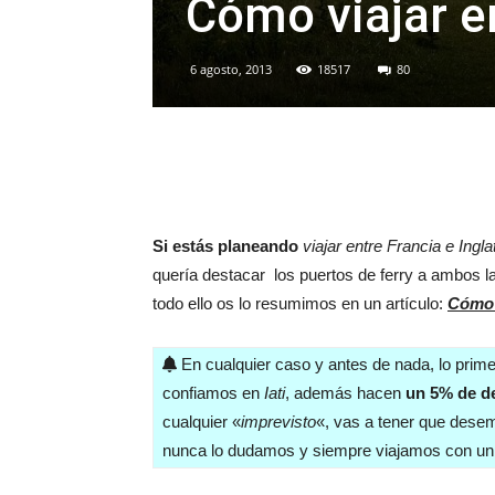
Cómo viajar en
6 agosto, 2013
18517
80
Si estás planeando
viajar entre Francia e Ingla
quería destacar los puertos de ferry a ambos l
todo ello os lo resumimos en un artículo:
Cómo v
En cualquier caso y antes de nada, lo prim
confiamos en
Iati
, además hacen
un 5% de d
cualquier «
imprevisto
«, vas a tener que desem
nunca lo dudamos y siempre viajamos con un b