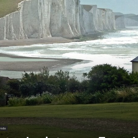
Thru
My
Eyes
nido