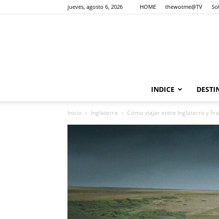
jueves, agosto 6, 2026
HOME
thewotme@TV
So
INDICE
DESTI
Inicio
Inglaterra
Cómo viajar entre Inglaterra y Fr