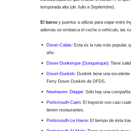
temporada alta (
de Julio a Septiembre
).
El barco
y puertos a utilizar para
viajar entre In
además se embarca el coche o vehículo, las 
Dover-Calais:
Esta es la ruta más popular, 
año.
Dover-Dunkerque (Dunquerque):
Tiene salid
Dover-Dunkirk:
Dunkirk tiene una excelente
Ferry Dover Dunkirk de DFDS.
Newhaven- Dieppe:
Sólo hay una compañía q
Portsmouth-Caen:
El trayecto son casi cua
tienen restaurantes.
Portsmouth-Le Havre:
El tiempo de ésta tra
Portsmouth-St Malo:
Tiene un servicio muy co