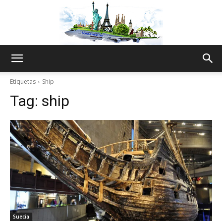
The
Etiquetas
Ship
Tag:
ship
World
Thru
My
Suecia