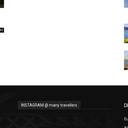
Thru
80
My
Eyes
D
INSTAGRAM @ many travellers
E
A