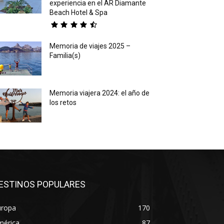
experiencia en el AR Diamante
Beach Hotel & Spa
Memoria de viajes 2025 –
Familia(s)
Memoria viajera 2024: el año de
los retos
ESTINOS POPULARES
uropa
170
mérica
87