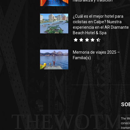
naturaleza y tradición
¿Cuál es el mejor hotel para
ciclistas en Calpe? Nuestra
experiencia en el AR Diamante
Beach Hotel & Spa
Memoria de viajes 2025 –
Familia(s)
SO
THEWOTM
The Wo
conoci
transm