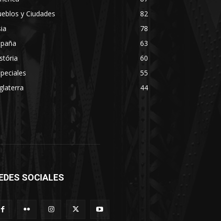
eblos y Ciudades
82
ia
78
spaña
63
stória
60
peciales
55
glaterra
44
EDES SOCIALES