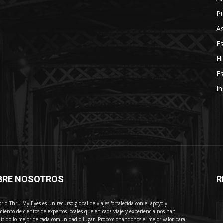
Pu
As
E
Hi
Es
In
BRE NOSOTROS
R
E
rld Thru My Eyes es un recurso global de viajes fortalecida con el apoyo y
miento de cientos de expertos locales que en cada viaje y experiencia nos han
itido lo mejor de cada comunidad o lugar. Proporcionándonos el mejor valor para