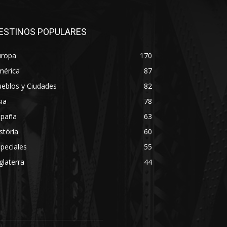
ESTINOS POPULARES
uropa
170
mérica
87
eblos y Ciudades
82
ia
78
spaña
63
stória
60
peciales
55
glaterra
44