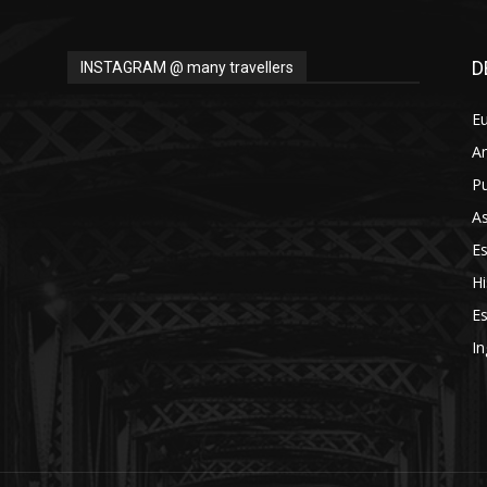
D
INSTAGRAM @ many travellers
E
A
Pu
As
E
Hi
Es
In