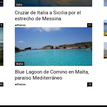
Thru
Italia
Cruzar de Italia a Sicilia por el
estrecho de Messina
alfonso
5
57
My
Malta
Eyes
Blue Lagoon de Comino en Malta,
paraíso Mediterráneo
alfonso
80
18