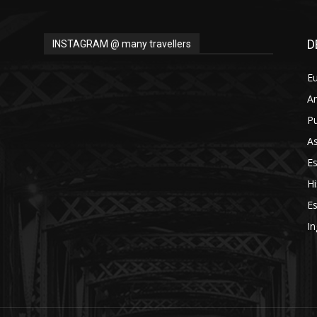
D
INSTAGRAM @ many travellers
E
A
Pu
As
E
Hi
Es
In