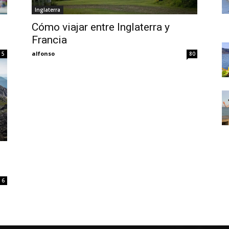
Thru
Inglaterra
Cómo viajar entre Inglaterra y
Francia
alfonso
5
80
My
Eyes
6