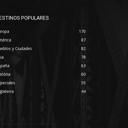
ESTINOS POPULARES
uropa
170
mérica
87
eblos y Ciudades
82
ia
78
spaña
63
stória
60
peciales
55
glaterra
44