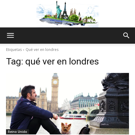
The
Etiquetas
Qué ver en londres
Tag:
qué ver en londres
World
Thru
My
Reino Unido