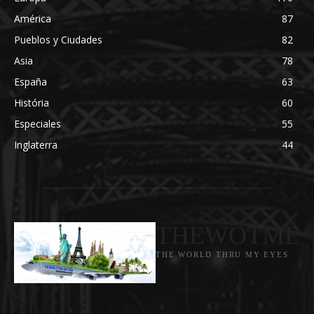
América
87
Pueblos y Ciudades
82
Asia
78
España
63
História
60
Especiales
55
Inglaterra
44
THEWOTME
THE WORLD THRU MY EYES