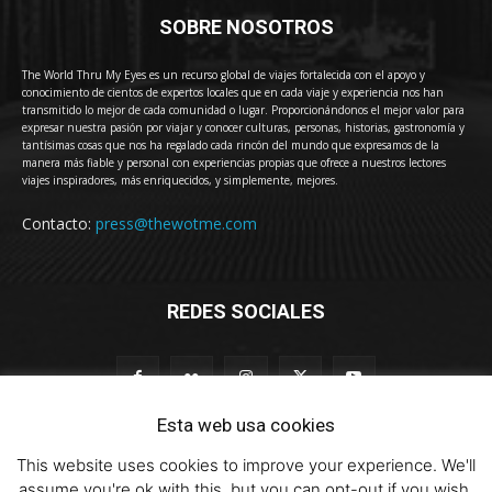
SOBRE NOSOTROS
The World Thru My Eyes es un recurso global de viajes fortalecida con el apoyo y
conocimiento de cientos de expertos locales que en cada viaje y experiencia nos han
transmitido lo mejor de cada comunidad o lugar. Proporcionándonos el mejor valor para
expresar nuestra pasión por viajar y conocer culturas, personas, historias, gastronomía y
tantísimas cosas que nos ha regalado cada rincón del mundo que expresamos de la
manera más fiable y personal con experiencias propias que ofrece a nuestros lectores
viajes inspiradores, más enriquecidos, y simplemente, mejores.
Contacto:
press@thewotme.com
REDES SOCIALES
Esta web usa cookies
This website uses cookies to improve your experience. We'll
© 2011-2023 The World Thru My Eyes - Travel Magazine (Versión 4.0)
assume you're ok with this, but you can opt-out if you wish.