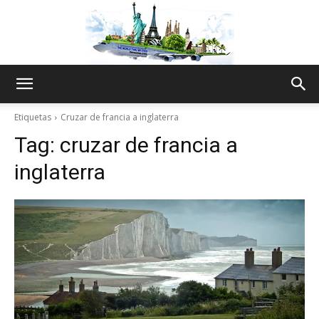
The
Etiquetas
Cruzar de francia a inglaterra
Tag:
cruzar de francia a
World
inglaterra
Thru
My