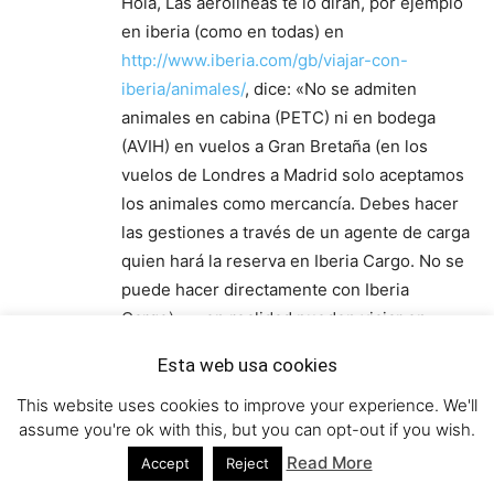
Hola, Las aerolineas te lo dirán, por ejemplo
en iberia (como en todas) en
http://www.iberia.com/gb/viajar-con-
iberia/animales/
, dice: «No se admiten
animales en cabina (PETC) ni en bodega
(AVIH) en vuelos a Gran Bretaña (en los
vuelos de Londres a Madrid solo aceptamos
los animales como mercancía. Debes hacer
las gestiones a través de un agente de carga
quien hará la reserva en Iberia Cargo. No se
puede hacer directamente con Iberia
Cargo)» … en realidad pueden viajar en
avión, pero enviando a los perros como
Esta web usa cookies
carga en otro avión que no será el tuyo.
Respecto a lo que dices de los barcos, al
This website uses cookies to improve your experience. We'll
assume you're ok with this, but you can opt-out if you wish.
menos el de BrittanyFerries tenía muchos
camarotes y zonas habilitadas para perros
Read More
Accept
Reject
en cubierta y tal, mucho espacio, sin