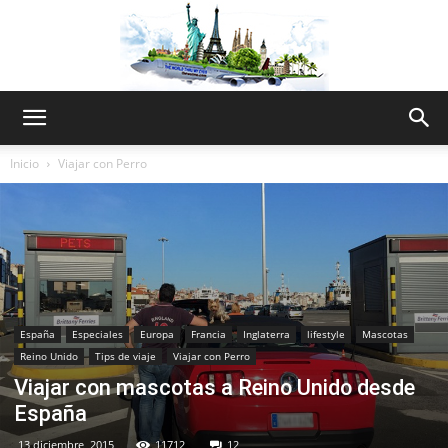
The
Inicio
Viajar con Perro
World
Thru
España
Especiales
Europa
Francia
Inglaterra
lifestyle
Mascotas
Reino Unido
Tips de viaje
Viajar con Perro
Viajar con mascotas a Reino Unido desde
My
España
13 diciembre, 2015
11712
12