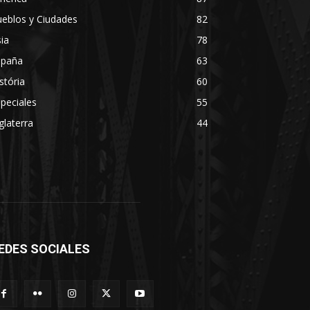
eblos y Ciudades
82
ia
78
spaña
63
stória
60
peciales
55
glaterra
44
EDES SOCIALES