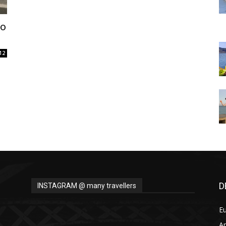
Thru
do
12
My
Eyes
D
INSTAGRAM @ many travellers
E
A