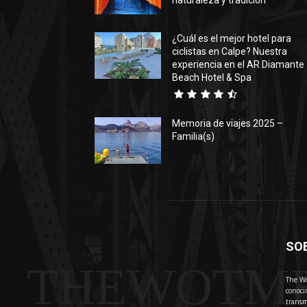
naturaleza y tradición
¿Cuál es el mejor hotel para
ciclistas en Calpe? Nuestra
experiencia en el AR Diamante
Beach Hotel & Spa
Memoria de viajes 2025 –
Familia(s)
SO
THEWOTM
The Wo
conoci
transm