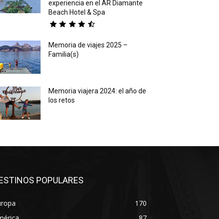
experiencia en el AR Diamante
Beach Hotel & Spa
Memoria de viajes 2025 –
Familia(s)
Memoria viajera 2024: el año de
los retos
ESTINOS POPULARES
uropa
170
mérica
87