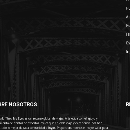
Pu
As
E
Hi
Es
In
BRE NOSOTROS
R
E
rld Thru My Eyes es un recurso global de viajes fortalecida con el apoyo y
miento de cientos de expertos locales que en cada viaje y experiencia nos han
itido lo mejor de cada comunidad o lugar. Proporcionándonos el mejor valor para