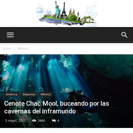
The
Inicio
México
World
Thru
América
Deportes
México
Cenote Chac Mool, buceando por las
cavernas del inframundo
My
5 mayo, 2013
3466
4