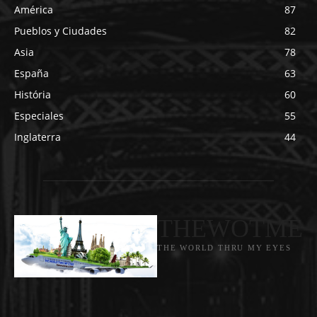
América
87
Pueblos y Ciudades
82
Asia
78
España
63
História
60
Especiales
55
Inglaterra
44
THEWOTME
THE WORLD THRU MY EYES