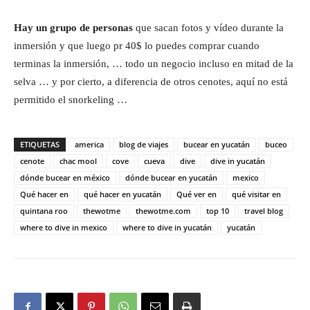
Hay un grupo de personas
que sacan fotos y vídeo durante la
inmersión y que luego pr 40$ lo puedes comprar cuando
terminas la inmersión, … todo un negocio incluso en mitad de la
selva … y por cierto, a diferencia de otros cenotes, aquí no está
permitido el snorkeling …
ETIQUETAS
america
blog de viajes
bucear en yucatán
buceo
cenote
chac mool
cove
cueva
dive
dive in yucatán
dónde bucear en méxico
dónde bucear en yucatán
mexico
Qué hacer en
qué hacer en yucatán
Qué ver en
qué visitar en
quintana roo
thewotme
thewotme.com
top 10
travel blog
where to dive in mexico
where to dive in yucatán
yucatán