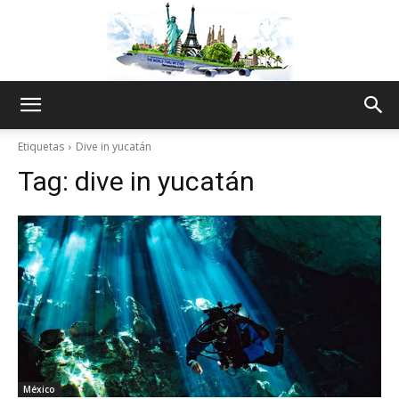
The
Etiquetas
Dive in yucatán
Tag:
dive in yucatán
World
Thru
My
México