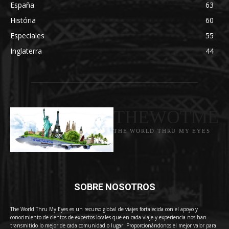
España
63
História
60
Especiales
55
Inglaterra
44
THEWOTME
THE WORLD THRU MY EYES
SOBRE NOSOTROS
The World Thru My Eyes es un recurso global de viajes fortalecida con el apoyo y
conocimiento de cientos de expertos locales que en cada viaje y experiencia nos han
transmitido lo mejor de cada comunidad o lugar. Proporcionándonos el mejor valor para