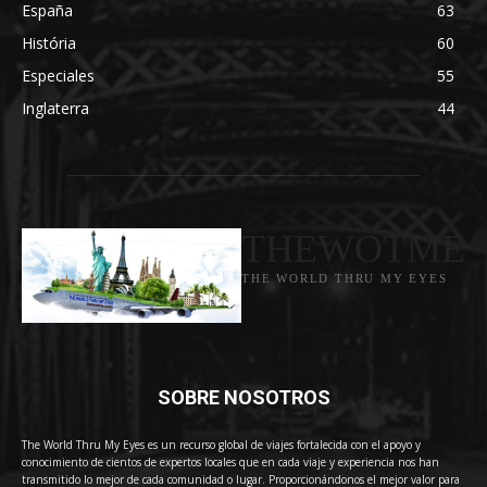
España
63
História
60
Especiales
55
Inglaterra
44
THEWOTME
THE WORLD THRU MY EYES
SOBRE NOSOTROS
The World Thru My Eyes es un recurso global de viajes fortalecida con el apoyo y
conocimiento de cientos de expertos locales que en cada viaje y experiencia nos han
transmitido lo mejor de cada comunidad o lugar. Proporcionándonos el mejor valor para