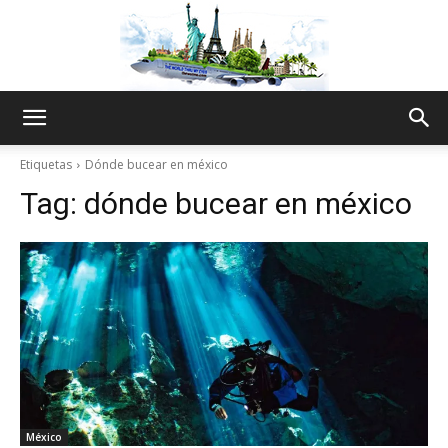
The
Etiquetas
Dónde bucear en méxico
Tag:
dónde bucear en méxico
World
Thru
My
México