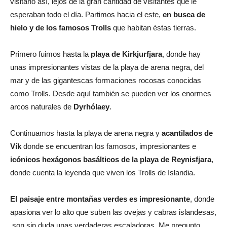
visitarlo así, lejos de la gran cantidad de visitantes que le
esperaban todo el día. Partimos hacia el este,
en busca de
hielo y de los famosos Trolls
que habitan éstas tierras.
Primero fuimos hasta la
playa de Kirkjurfjara
, donde hay
unas impresionantes vistas de la playa de arena negra, del
mar y de las gigantescas formaciones rocosas conocidas
como Trolls. Desde aquí también se pueden ver los enormes
arcos naturales de
Dyrhólaey
.
Continuamos hasta la playa de arena negra y
acantilados de
Vík
donde se encuentran los famosos, impresionantes e
icónicos hexágonos basálticos de la playa de Reynisfjara
,
donde cuenta la leyenda que viven los Trolls de Islandia.
El paisaje entre montañas verdes es impresionante
, donde
apasiona ver lo alto que suben las ovejas y cabras islandesas,
son sin duda unas verdaderas escaladoras. Me pregunto