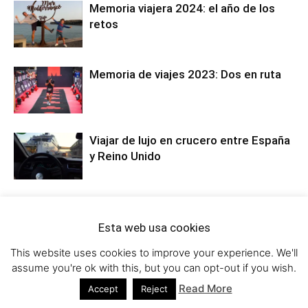
Memoria viajera 2024: el año de los
retos
Memoria de viajes 2023: Dos en ruta
Viajar de lujo en crucero entre España
y Reino Unido
Esta web usa cookies
13 COMENTARIOS
This website uses cookies to improve your experience. We'll
assume you're ok with this, but you can opt-out if you wish.
Miriam
Read More
Accept
Reject
30 octubre, 2018 En 10:24