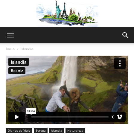
The
Inicio
Islandia
World
Thru
My
Diarios de Viaje
Europa
Islandia
Naturaleza