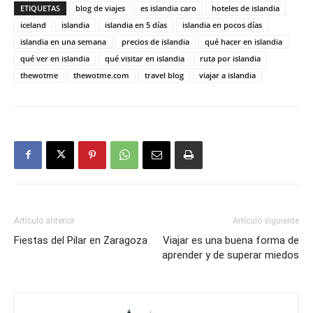
ETIQUETAS
blog de viajes
es islandia caro
hoteles de islandia
iceland
islandia
islandia en 5 días
islandia en pocos días
islandia en una semana
precios de islandia
qué hacer en islandia
qué ver en islandia
qué visitar en islandia
ruta por islandia
thewotme
thewotme.com
travel blog
viajar a islandia
Artículo anterior
Artículo siguiente
Fiestas del Pilar en Zaragoza
Viajar es una buena forma de
aprender y de superar miedos