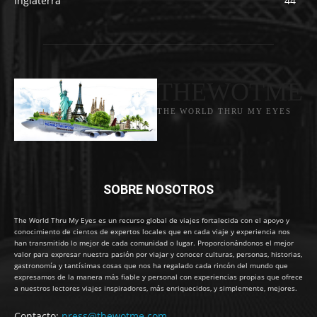
Inglaterra
44
THEWOTME
THE WORLD THRU MY EYES
SOBRE NOSOTROS
The World Thru My Eyes es un recurso global de viajes fortalecida con el apoyo y
conocimiento de cientos de expertos locales que en cada viaje y experiencia nos
han transmitido lo mejor de cada comunidad o lugar. Proporcionándonos el mejor
valor para expresar nuestra pasión por viajar y conocer culturas, personas, historias,
gastronomía y tantísimas cosas que nos ha regalado cada rincón del mundo que
expresamos de la manera más fiable y personal con experiencias propias que ofrece
a nuestros lectores viajes inspiradores, más enriquecidos, y simplemente, mejores.
Contacto:
press@thewotme.com