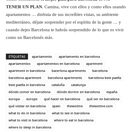
TENER UN PLAN
. Camina, vive con ellos y como ellos usando
apartamentos … disfruta de sus increíbles vistas, su ambiente
mediterráneo, déjate sorprender por el espíritu de la gente … y
cuando dejes Barcelona te habrás sorprendido de lo que es vivir
como un Barcelonés más.
ETIQUETAS
apartamento
apartamento en barcelona
apartamentos
apartamentos en barcelona
apartment
apartment in barcelona
bacerlona apartments
barcelona
barcelona apartment
barcelona apartments
barcelona best paella
best paella in barcelona
cataluña
catalunya
dónde comer en barcelona
dónde dormir en barcelona
españa
europa
europe
qué hacer en barcelona
qué ver en barcelona
qué visitar en barcelona
spain
thewotme
thewotme.com
what to do in barcelona
what to see in barcelona
what to visit in barcelona
where to eat in barcelona
where to sleep in barcelona