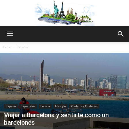
The
Inicio
España
World
Thru
España
Especiales
Europa
lifestyle
Pueblos y Ciudades
Viajar a Barcelona y sentirte como un
My
barcelonés