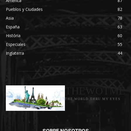
América
87
Pueblos y Ciudades
82
Asia
78
España
63
História
60
Especiales
55
Inglaterra
44
THEWOTME
THE WORLD THRU MY EYES
SOBRE NOSOTROS