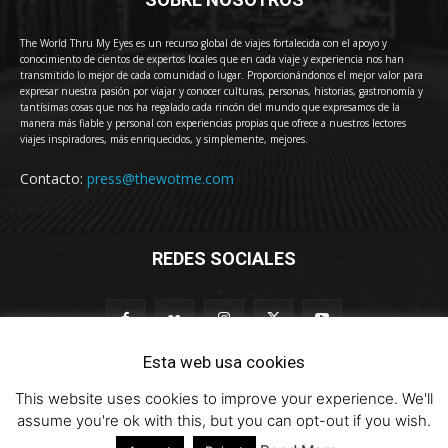
The World Thru My Eyes es un recurso global de viajes fortalecida con el apoyo y
conocimiento de cientos de expertos locales que en cada viaje y experiencia nos han
transmitido lo mejor de cada comunidad o lugar. Proporcionándonos el mejor valor para
expresar nuestra pasión por viajar y conocer culturas, personas, historias, gastronomía y
tantísimas cosas que nos ha regalado cada rincón del mundo que expresamos de la
manera más fiable y personal con experiencias propias que ofrece a nuestros lectores
viajes inspiradores, más enriquecidos, y simplemente, mejores.
Contacto:
press@thewotme.com
REDES SOCIALES
Esta web usa cookies
This website uses cookies to improve your experience. We'll
© 2011-2023 The World Thru My Eyes - Travel Magazine (Versión 4.0)
assume you're ok with this, but you can opt-out if you wish.