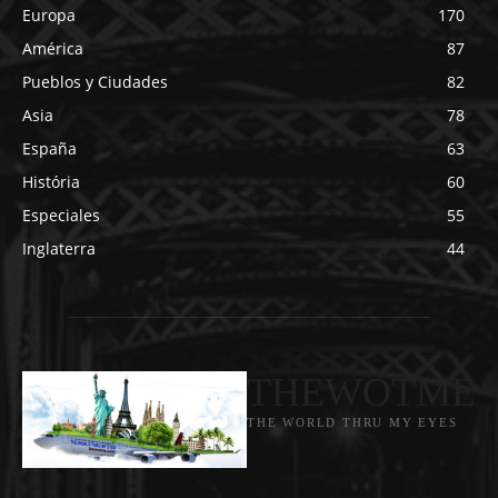
Europa
170
América
87
Pueblos y Ciudades
82
Asia
78
España
63
História
60
Especiales
55
Inglaterra
44
THEWOTME
THE WORLD THRU MY EYES