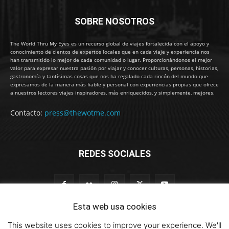
SOBRE NOSOTROS
The World Thru My Eyes es un recurso global de viajes fortalecida con el apoyo y
conocimiento de cientos de expertos locales que en cada viaje y experiencia nos
han transmitido lo mejor de cada comunidad o lugar. Proporcionándonos el mejor
valor para expresar nuestra pasión por viajar y conocer culturas, personas, historias,
gastronomía y tantísimas cosas que nos ha regalado cada rincón del mundo que
expresamos de la manera más fiable y personal con experiencias propias que ofrece
a nuestros lectores viajes inspiradores, más enriquecidos, y simplemente, mejores.
Contacto:
press@thewotme.com
REDES SOCIALES
Esta web usa cookies
This website uses cookies to improve your experience. We'll