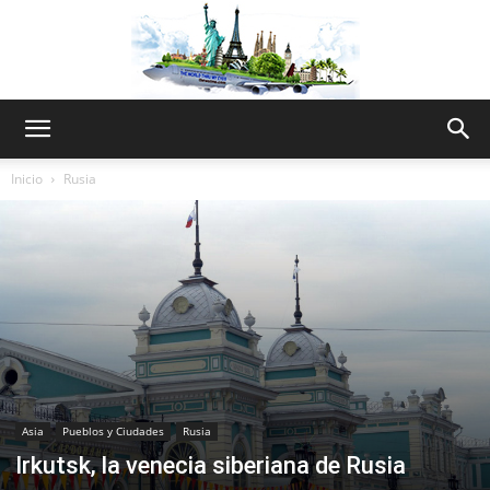
The
Inicio
Rusia
World
Thru
Asia
Pueblos y Ciudades
Rusia
My
Irkutsk, la venecia siberiana de Rusia