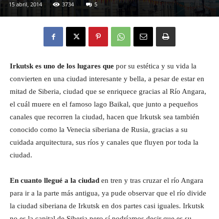
15 abril, 2014
3734
5
Eyes
Irkutsk es uno de los lugares que
por su estética y su vida la
convierten en una ciudad interesante y bella, a pesar de estar en
mitad de Siberia, ciudad que se enriquece gracias al Río Angara,
el cuál muere en el famoso lago Baikal, que junto a pequeños
canales que recorren la ciudad, hacen que Irkutsk sea también
conocido como la Venecia siberiana de Rusia, gracias a su
cuidada arquitectura, sus ríos y canales que fluyen por toda la
ciudad.
En cuanto llegué a la ciudad
en tren y tras cruzar el río Angara
para ir a la parte más antigua, ya pude observar que el río divide
la ciudad siberiana de Irkutsk en dos partes casi iguales. Irkutsk
no es la capital de Siberia pero sí podríamos decir que es su