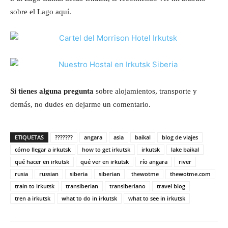
sobre el Lago aquí.
Si tienes alguna pregunta
sobre alojamientos, transporte y
demás, no dudes en dejarme un comentario.
ETIQUETAS
???????
angara
asia
baikal
blog de viajes
cómo llegar a irkutsk
how to get irkutsk
irkutsk
lake baikal
qué hacer en irkutsk
qué ver en irkutsk
río angara
river
rusia
russian
siberia
siberian
thewotme
thewotme.com
train to irkutsk
transiberian
transiberiano
travel blog
tren a irkutsk
what to do in irkutsk
what to see in irkutsk