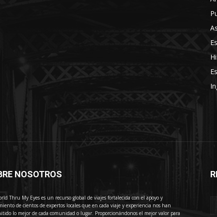
Pu
As
E
Hi
Es
In
BRE NOSOTROS
R
E
rld Thru My Eyes es un recurso global de viajes fortalecida con el apoyo y
miento de cientos de expertos locales que en cada viaje y experiencia nos han
itido lo mejor de cada comunidad o lugar. Proporcionándonos el mejor valor para