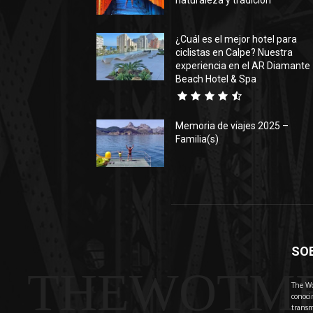
naturaleza y tradición
¿Cuál es el mejor hotel para
ciclistas en Calpe? Nuestra
experiencia en el AR Diamante
Beach Hotel & Spa
Memoria de viajes 2025 –
Familia(s)
SO
THEWOTM
The Wo
conoci
transm