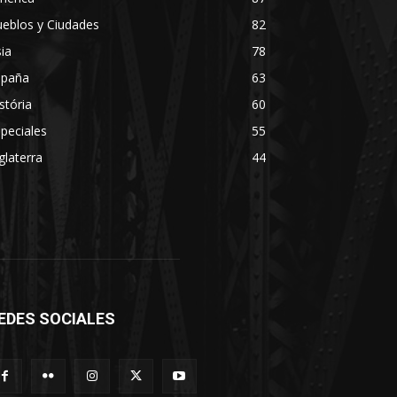
eblos y Ciudades
82
ia
78
spaña
63
stória
60
peciales
55
glaterra
44
EDES SOCIALES