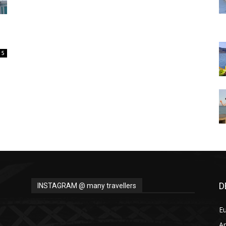
Thru
5
My
Eyes
D
INSTAGRAM @ many travellers
E
A