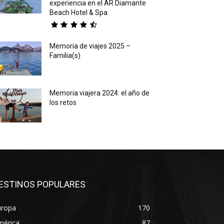
experiencia en el AR Diamante
Beach Hotel & Spa
Memoria de viajes 2025 –
Familia(s)
Memoria viajera 2024: el año de
los retos
ESTINOS POPULARES
uropa
170
mérica
87