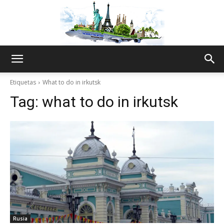
The
Etiquetas
What to do in irkutsk
Tag:
what to do in irkutsk
World
Thru
My
Rusia