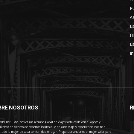
Pu
As
E
Hi
Es
In
BRE NOSOTROS
R
E
rld Thru My Eyes es un recurso global de viajes fortalecida con el apoyo y
miento de cientos de expertos locales que en cada viaje y experiencia nos han
itido lo mejor de cada comunidad o lugar. Proporcionándonos el mejor valor para