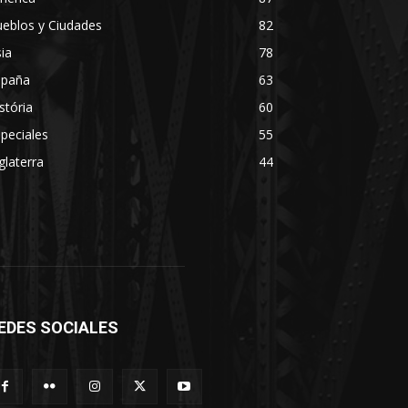
eblos y Ciudades
82
ia
78
spaña
63
stória
60
peciales
55
glaterra
44
EDES SOCIALES