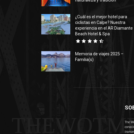
naturaleza y tradición
¿Cuál es el mejor hotel para
ciclistas en Calpe? Nuestra
experiencia en el AR Diamante
Beach Hotel & Spa
Memoria de viajes 2025 –
Familia(s)
SO
THEWOTM
The Wo
conoci
transm