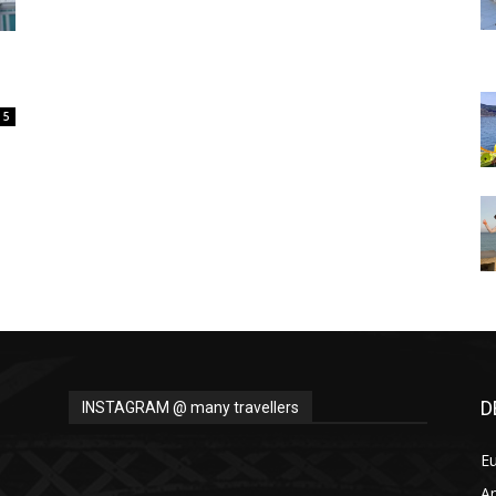
Thru
5
My
Eyes
D
INSTAGRAM @ many travellers
E
A