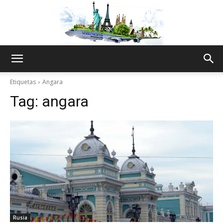
The
Etiquetas
Angara
Tag:
angara
World
Thru
My
Rusia