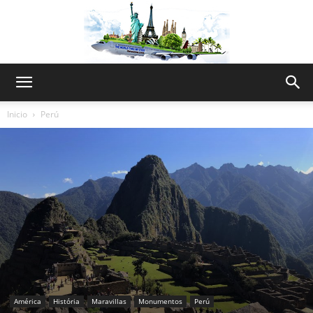
The
Inicio
Perú
World
Thru
My
América
História
Maravillas
Monumentos
Perú