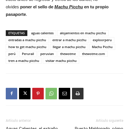
olvides
poner el sello de
Machu Picchu
en tu propio
pasaporte
.
ETIQUETAS
aguas calientes
alojamientos en machu picchu
entradas a machu picchu
entrar a machu picchu
exploorperu
how to get machu picchu
llegar a machu picchu
Machu Picchu
perú
Perurail
peruvian
thewotme
thewotme.com
tren a machu picchu
visitar machu picchu
Artículo anterior
Artículo siguiente
Aguas Calientes, el extraño
Puerto Maldonado, cómo