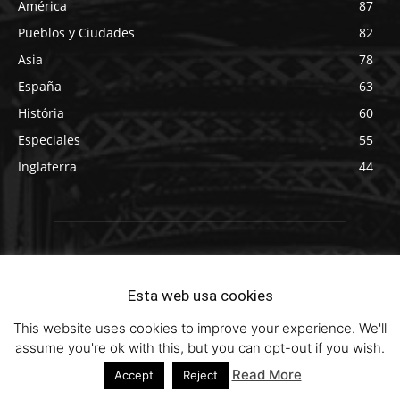
América
87
Pueblos y Ciudades
82
Asia
78
España
63
História
60
Especiales
55
Inglaterra
44
THEWOTME
Esta web usa cookies
THE WORLD THRU MY EYES
This website uses cookies to improve your experience. We'll
assume you're ok with this, but you can opt-out if you wish.
Read More
Accept
Reject