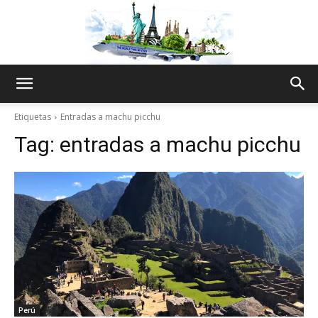
The
Etiquetas
Entradas a machu picchu
Tag:
entradas a machu picchu
World
Thru
My
Perú