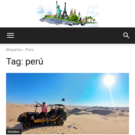
The
Etiquetas
Perú
Tag:
perú
World
Thru
My
Hoteles