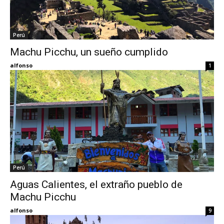
Perú
Machu Picchu, un sueño cumplido
alfonso
1
Perú
Aguas Calientes, el extraño pueblo de
Machu Picchu
alfonso
9