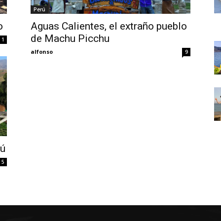
Thru
Perú
o
Aguas Calientes, el extraño pueblo
de Machu Picchu
1
alfonso
9
My
Eyes
rú
5