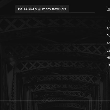
D
INSTAGRAM @ many travellers
E
A
Pu
As
E
Hi
Es
In