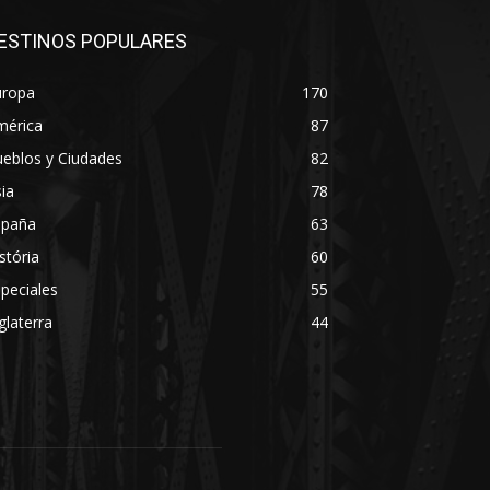
ESTINOS POPULARES
uropa
170
mérica
87
eblos y Ciudades
82
ia
78
spaña
63
stória
60
peciales
55
glaterra
44