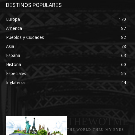
DESTINOS POPULARES
Europa
170
América
87
Pueblos y Ciudades
82
Asia
78
España
63
História
60
Especiales
55
Inglaterra
44
THEWOTME
THE WORLD THRU MY EYES