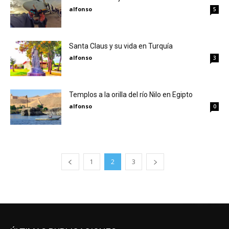
alfonso
5
Santa Claus y su vida en Turquía
alfonso
3
Templos a la orilla del río Nilo en Egipto
alfonso
0
1
2
3