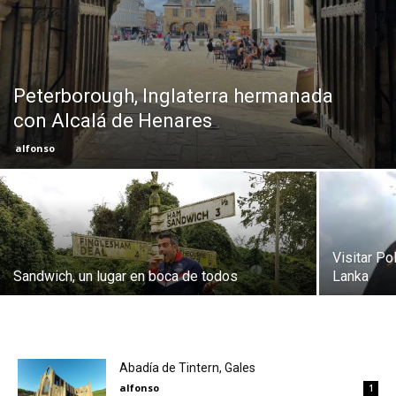
Eyes
Peterborough, Inglaterra hermanada
con Alcalá de Henares
alfonso
Visitar Po
Sandwich, un lugar en boca de todos
Lanka
Abadía de Tintern, Gales
alfonso
1