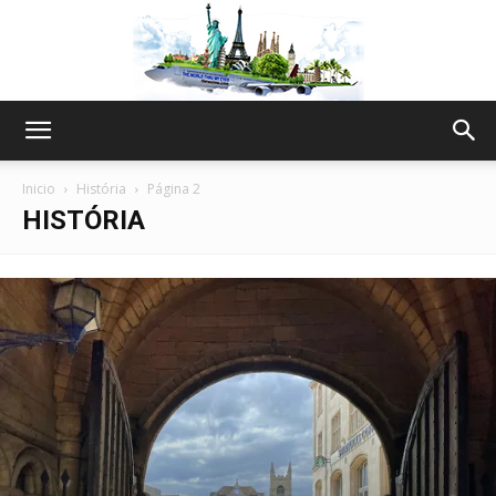
The
Inicio
História
Página 2
HISTÓRIA
World
Thru
My