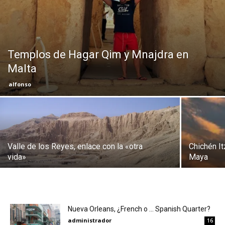
Eyes
Templos de Hagar Qim y Mnajdra en
Malta
alfonso
Valle de los Reyes, enlace con la «otra
Chichén It
vida»
Maya
Nueva Orleans, ¿French o … Spanish Quarter?
administrador
16