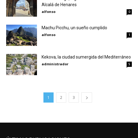
Alcalá de Henares
alfonso
0
Machu Picchu, un sueño cumplido
alfonso
1
Kekova, la ciudad sumergida del Mediterráneo
administrador
5
1
2
3