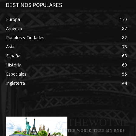
DESTINOS POPULARES
Europa
170
América
87
Pueblos y Ciudades
82
Asia
78
España
63
História
60
Especiales
55
Inglaterra
44
THEWOTME
THE WORLD THRU MY EYES