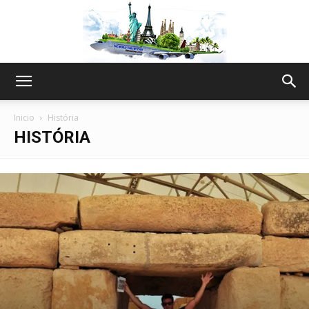
The
Inicio
História
HISTÓRIA
World
Thru
My