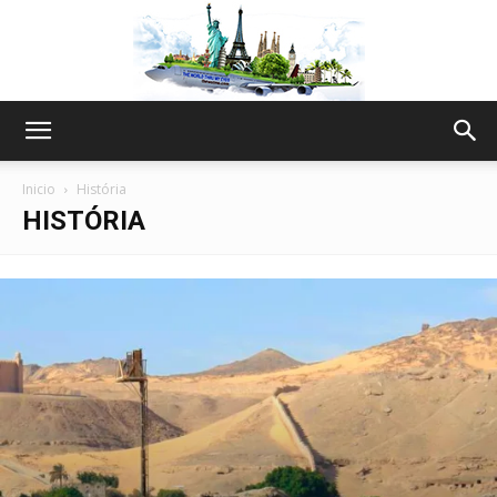
The
Inicio
História
HISTÓRIA
World
Thru
My