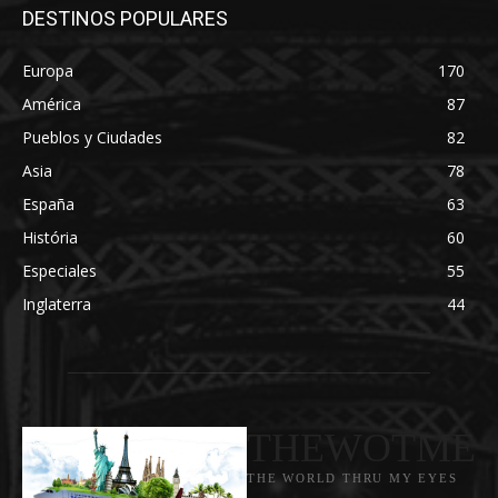
DESTINOS POPULARES
Europa
170
América
87
Pueblos y Ciudades
82
Asia
78
España
63
História
60
Especiales
55
Inglaterra
44
THEWOTME
THE WORLD THRU MY EYES