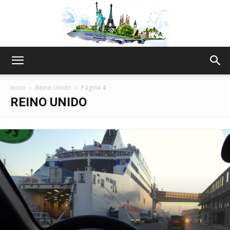
The
Inicio
Reino Unido
Página 4
REINO UNIDO
World
Thru
My