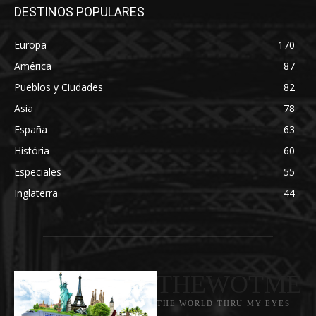
DESTINOS POPULARES
Europa
170
América
87
Pueblos y Ciudades
82
Asia
78
España
63
História
60
Especiales
55
Inglaterra
44
THEWOTME
THE WORLD THRU MY EYES