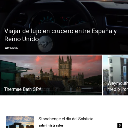
Eyes
Viajar de lujo en crucero entre España y
Reino Unido
alfonso
Weymouth 
Thermae Bath SPA
medio Ir
Stonehenge el día del Solsticio
administrador
5