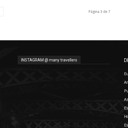
Página 3 de 7
D
INSTAGRAM @ many travellers
E
A
Pu
As
E
Hi
Es