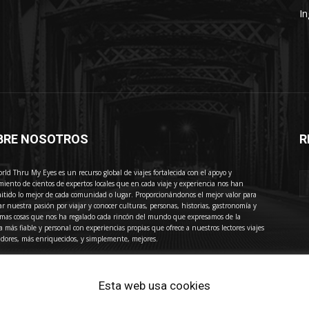
In
BRE NOSOTROS
R
E
rld Thru My Eyes es un recurso global de viajes fortalecida con el apoyo y
miento de cientos de expertos locales que en cada viaje y experiencia nos han
itido lo mejor de cada comunidad o lugar. Proporcionándonos el mejor valor para
ar nuestra pasión por viajar y conocer culturas, personas, historias, gastronomía y
imas cosas que nos ha regalado cada rincón del mundo que expresamos de la
 más fiable y personal con experiencias propias que ofrece a nuestros lectores viajes
adores, más enriquecidos, y simplemente, mejores.
acto:
press@thewotme.com
Esta web usa cookies