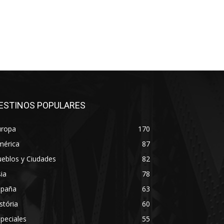
ESTINOS POPULARES
uropa
170
mérica
87
eblos y Ciudades
82
ia
78
spaña
63
stória
60
peciales
55