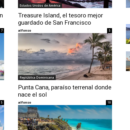
Thru
Estados Unidos de América
en
Treasure Island, el tesoro mejor
guardado de San Francisco
alfonso
7
5
My
Replública Dominicana
Eyes
Punta Cana, paraíso terrenal donde
nace el sol
alfonso
5
18