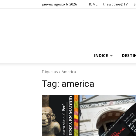
jueves, agosto 6, 2026
HOME
thewotme@TV
S
INDICE
DESTI
Etiquetas
America
Tag:
america