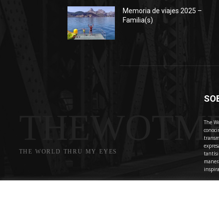
Memoria de viajes 2025 –
Familia(s)
SO
THEWOTM
The Wo
conoci
transm
expres
THE WORLD THRU MY EYES
tantís
manera
inspir
Cont