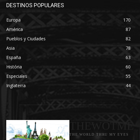
DESTINOS POPULARES
Europa
170
América
87
Pueblos y Ciudades
82
Asia
78
España
63
História
60
Especiales
55
Inglaterra
44
THEWOTME
THE WORLD THRU MY EYES