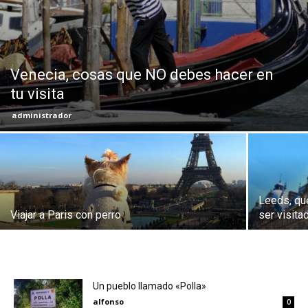
Eyes
Venecia, cosas que NO debes hacer en
tu visita
administrador
Leeds, qué
Viajar a Paris con perro
ser visita
Un pueblo llamado «Polla»
alfonso
0