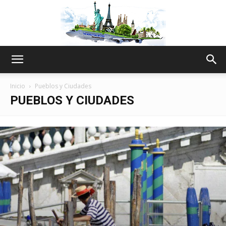
The
Inicio
Pueblos y Ciudades
PUEBLOS Y CIUDADES
World
Thru
My