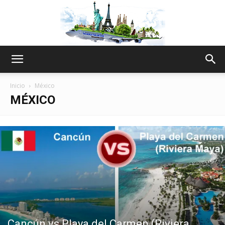
The
Inicio
México
MÉXICO
World
Thru
My
Cancún vs Playa del Carmen (Riviera