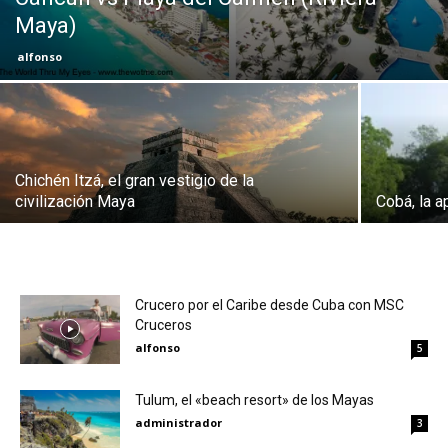
Maya)
Eyes
alfonso
Chichén Itzá, el gran vestigio de la
civilización Maya
Cobá, la a
Crucero por el Caribe desde Cuba con MSC
Cruceros
alfonso
5
Tulum, el «beach resort» de los Mayas
administrador
3