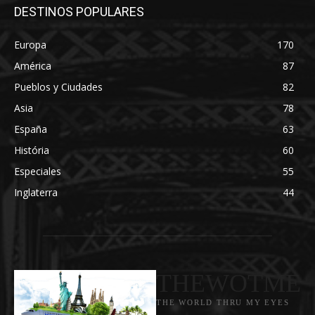
DESTINOS POPULARES
Europa
170
América
87
Pueblos y Ciudades
82
Asia
78
España
63
História
60
Especiales
55
Inglaterra
44
THEWOTME
THE WORLD THRU MY EYES