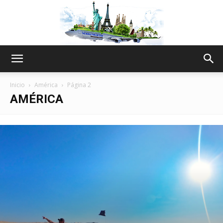
The
Inicio
América
Página 2
AMÉRICA
World
Thru
My