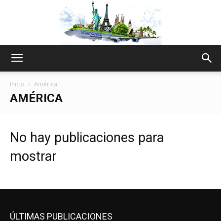
The
Inicio
América
AMÉRICA
World
No hay publicaciones para
mostrar
Thru
My
ÚLTIMAS PUBLICACIONES