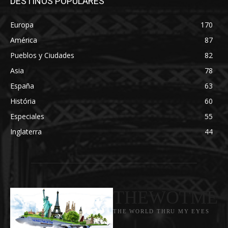
DESTINOS POPULARES
Europa
170
América
87
Pueblos y Ciudades
82
Asia
78
España
63
História
60
Especiales
55
Inglaterra
44
THEWOTME
THE WORLD THRU MY EYES