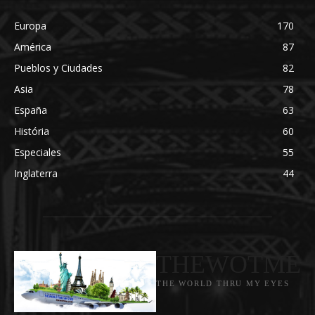
Europa
170
América
87
Pueblos y Ciudades
82
Asia
78
España
63
História
60
Especiales
55
Inglaterra
44
THEWOTME
THE WORLD THRU MY EYES