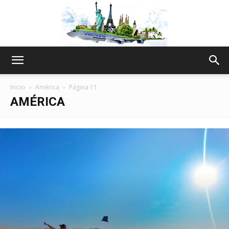
The
Inicio
América
Página 11
AMÉRICA
World
Thru
My