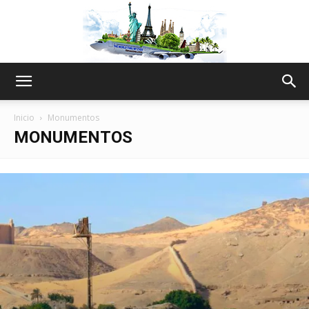
The
Inicio
Monumentos
MONUMENTOS
World
Thru
My