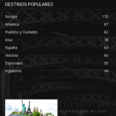
DESTINOS POPULARES
Europa
170
América
87
Pueblos y Ciudades
82
Asia
78
España
63
História
60
Especiales
55
Inglaterra
44
THEWOTME
THE WORLD THRU MY EYES