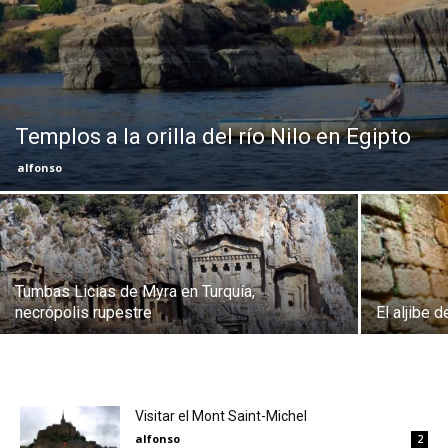
Eyes
Templos a la orilla del río Nilo en Egipto
alfonso
Tumbas Licias de Myra en Turquía,
necrópolis rupestre
El aljibe 
Visitar el Mont Saint-Michel
alfonso
2