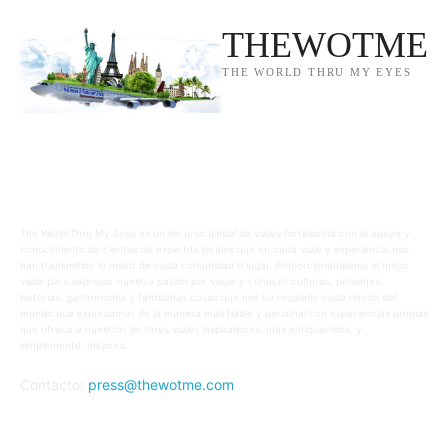
THEWOTME
THE WORLD THRU MY EYES
SOBRE NOSOTROS
The World Thru My Eyes es un recurso global de viajes fortalecida con el apoyo y
conocimiento de cientos de expertos locales que en cada viaje y experiencia nos
han transmitido lo mejor de cada comunidad o lugar. Proporcionándonos el mejor
valor para expresar nuestra pasión por viajar y conocer culturas, personas,
historias, gastronomía y tantísimas cosas que nos ha regalado cada rincón del
mundo que expresamos de la manera más fiable y personal con experiencias propias
que ofrece a nuestros lectores viajes inspiradores, más enriquecidos, y
simplemente, mejores.
Contacto:
press@thewotme.com