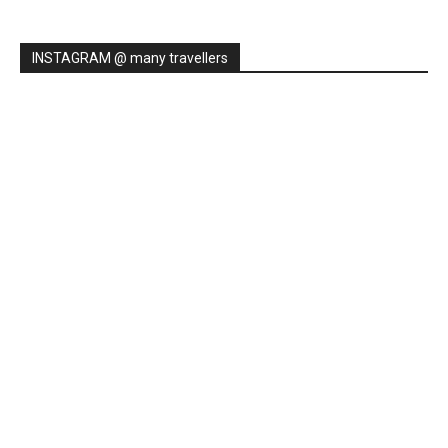
Memoria de viajes 2025 – Familia(s)
INSTAGRAM @ many travellers
DESTINOS POPULARES
Europa
170
América
87
Pueblos y Ciudades
82
Asia
78
España
63
História
60
Especiales
55
Inglaterra
44