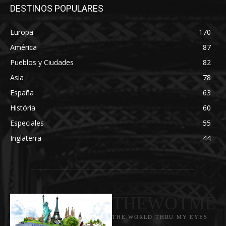
DESTINOS POPULARES
Europa
170
América
87
Pueblos y Ciudades
82
Asia
78
España
63
História
60
Especiales
55
Inglaterra
44
THEWOTME
THE WORLD THRU MY EYES