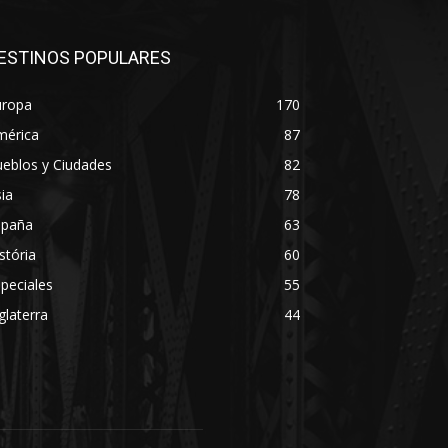
ESTINOS POPULARES
uropa
170
mérica
87
eblos y Ciudades
82
ia
78
spaña
63
stória
60
peciales
55
glaterra
44