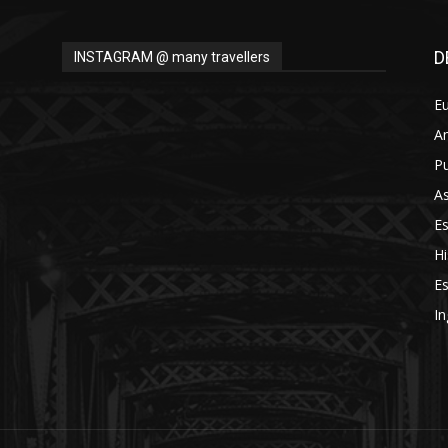
Thru
D
INSTAGRAM @ many travellers
E
A
My
Pu
As
E
Hi
Eyes
Es
In