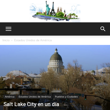
The
Inicio
Estados Unidos de América
World
Thru
América
Estados Unidos de América
Pueblos y Ciudades
My
Salt Lake City en un día