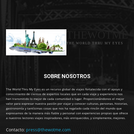
THEWOTME
THE WORLD THRU MY EYES
SOBRE NOSOTROS
The World Thru My Eyes es un recurso global de viajes fortalecida con el apoyo y
conocimiento de cientos de expertos locales que en cada viaje y experiencia nos
han transmitido lo mejor de cada comunidad o lugar. Proporcionándonos el mejor
valor para expresar nuestra pasión por viajar y conocer culturas, personas, historias,
gastronomía y tantísimas cosas que nos ha regalado cada rincón del mundo que
expresamos de la manera más fiable y personal con experiencias propias que ofrece
a nuestros lectores viajes inspiradores, más enriquecidos, y simplemente, mejores.
Contacto:
press@thewotme.com